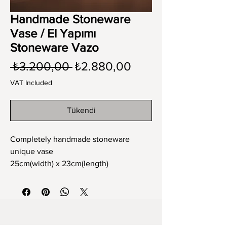
Handmade Stoneware
Vase / El Yapımı
Stoneware Vazo
Regular
Sale
 ₺3.200,00 
₺2.880,00
Price
Price
VAT Included
Tükendi
Completely handmade stoneware
unique vase
25cm(width) x 23cm(length)
Tamamen el yapımı stoneware tek ve
eşsiz büyük kase
25cm(en) x 23cm(boy)