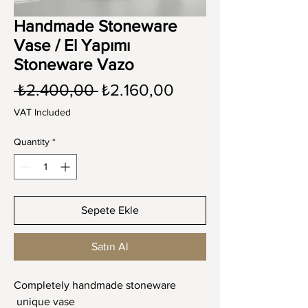
Handmade Stoneware
Vase / El Yapımı
Stoneware Vazo
Regular
Sale
 ₺2.400,00 
₺2.160,00
Price
Price
VAT Included
Quantity
*
Sepete Ekle
Satın Al
Completely handmade stoneware
unique vase