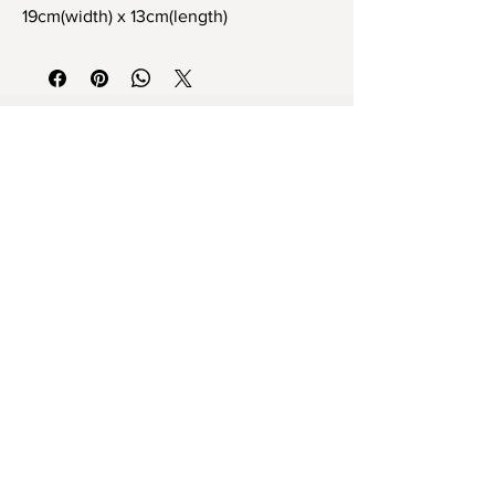
19cm(width) x 13cm(length)
Tamamen el yapımı stoneware tek ve
eşsiz vazo
19cm(en) x 13cm(boy)