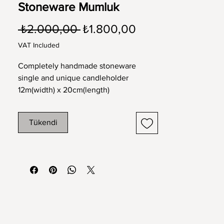
Stoneware Mumluk
Regular
Sale
 ₺2.000,00 
₺1.800,00
Price
Price
VAT Included
Completely handmade stoneware
single and unique candleholder
12m(width) x 20cm(length)
Tamamen el yapımı stoneware tek ve
Tükendi
eşsiz mumluk
12cm x 20cm ebat