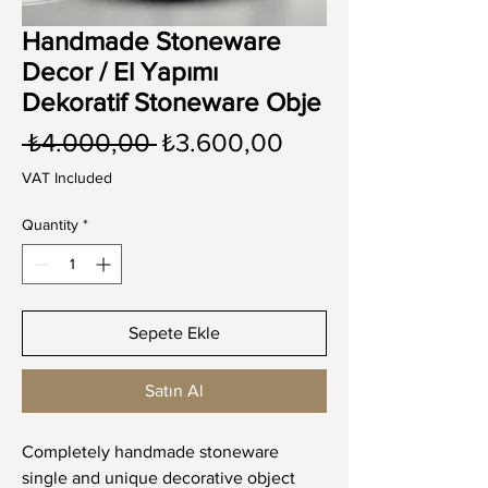
Handmade Stoneware
Decor / El Yapımı
Dekoratif Stoneware Obje
Regular
Sale
 ₺4.000,00 
₺3.600,00
Price
Price
VAT Included
Quantity
*
Sepete Ekle
Satın Al
Completely handmade stoneware
single and unique decorative object