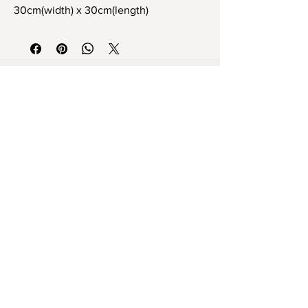
30cm(width) x 30cm(length)
Tamamen el yapımı stoneware tek ve
eşsiz dekoratif obje
30cm x 30cm ebat